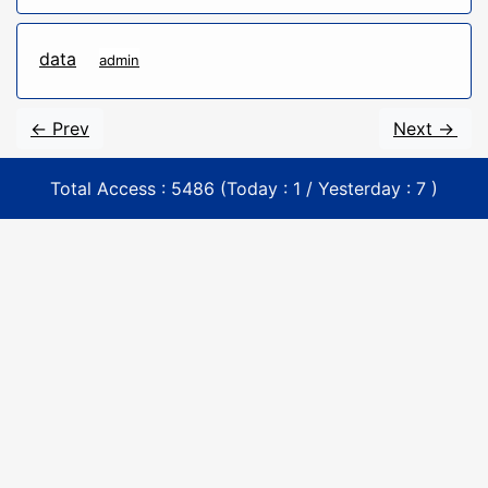
data
admin
<- Prev
Next ->
Total Access : 5486 (Today : 1 / Yesterday : 7 )