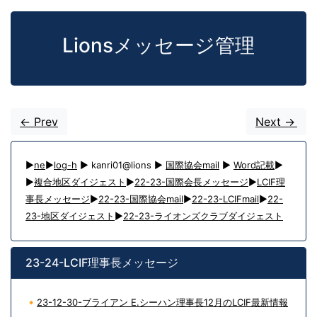
Lionsメッセージ管理
<- Prev
Next ->
▶
ne
▶
log-h
▶ kanri01@lions ▶
国際協会mail
▶
Word記載
▶
▶
複合地区ダイジェスト
▶
22-23-国際会長メッセージ
▶
LCIF理
事長メッセージ
▶
22-23-国際協会mail
▶
22-23-LCIFmail
▶
22-
23-地区ダイジェスト
▶
22-23-ライオンズクラブダイジェスト
23-24-LCIF理事長メッセージ
🔸
23-12-30-ブライアン E.シーハン理事長12月のLCIF最新情報