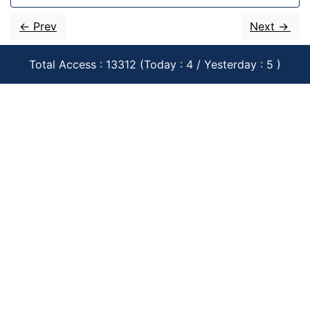
<- Prev
Next ->
Total Access : 13312 (Today : 4 / Yesterday : 5 )