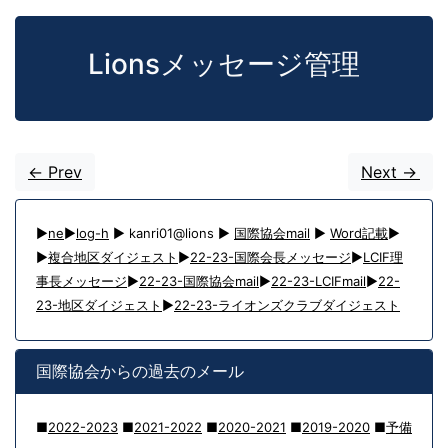
Lionsメッセージ管理
<- Prev
Next ->
▶
ne
▶
log-h
▶ kanri01@lions ▶
国際協会mail
▶
Word記載
▶
▶
複合地区ダイジェスト
▶
22-23-国際会長メッセージ
▶
LCIF理
事長メッセージ
▶
22-23-国際協会mail
▶
22-23-LCIFmail
▶
22-
23-地区ダイジェスト
▶
22-23-ライオンズクラブダイジェスト
国際協会からの過去のメール
■
2022-2023
■
2021-2022
■
2020-2021
■
2019-2020
■
予備