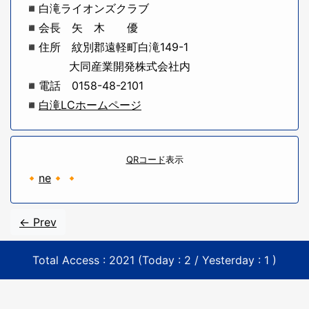
◾白滝ライオンズクラブ
◾会長 矢 木 優
◾住所 紋別郡遠軽町白滝149-1
大同産業開発株式会社内
◾電話 0158-48-2101
◾
白滝LCホームページ
QRコード
表示
🔸
ne
🔸🔸
<- Prev
Total Access : 2021 (Today : 2 / Yesterday : 1 )