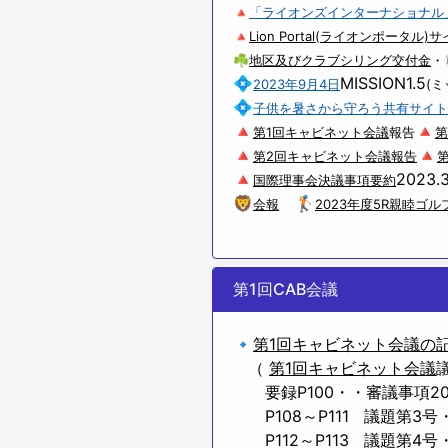
🔺
「ライオンズインターナショナル
🔺
Lion Portal(ライオンポータ
☘
地区及びクラブシリング交付金
・
💠
MISSION1.5
2023年9月4日
(
💠
子供を暑さから守ろう共有サイト
🔺
🔺
第1回キャビネット会議
報告
第
🔺
🔺
第2回キャビネット会議報告
🔺
2023.
国際理事会決議事項要約
🦁
🏌
会報
2023年度5R親睦ゴル
第1回CAB会議
🔹
第1回キャビネット会議の
（
第1回キャビネット会議
要録P100・・審議事項202
P108～P111 議題第3号
P112～P113 議題第4号