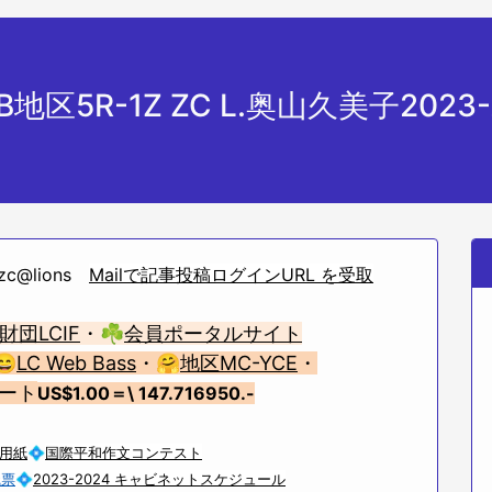
-B地区5R-1Z ZC L.奥山久美子2023-
c@lions
Mailで記事投稿ログインURL を受取
財団LCIF
・☘
会員ポータルサイト
😄
LC Web Bass
・🤗
地区MC-YCE
・
レート
US$1.00
＝\ 147.716950.-
用紙
💠
国際平和作文コンテスト
織票
💠
2023-2024 キャビネットスケジュール