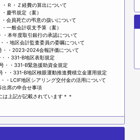
号・・Ｒ・Ｚ経費の算出について
号・・慶弔規定（案）
号・・会員死亡の弔意の扱いについて
号・・一般会計収支予算（案）
本年度取引銀行の承認について
・地区会計監査委員の委嘱について
2023-2024会報評価について
号・・331-B地区表彰規定
・331-B緊急援助資金規定
331-B地区検眼運動推進費積立金運用規定
号・・LCIF地区シアリング交付金の活用について
席の申合せ事項
には上記が記載されています＊＊