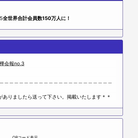
5
全世界合計会員数150万人に！
樺会報no.3
＿＿＿＿＿＿＿＿＿＿＿＿＿＿＿＿＿＿＿＿＿＿＿
がありましたら送って下さい。掲載いたします＊＊
QRコード表示