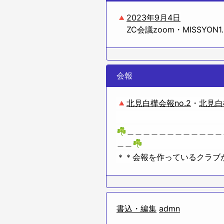
🔺
2023年9月4日
ZC会議zoom・MISSYON1.
会報
🔺
北見白樺会報no.2
・
北見白
☘＿＿＿＿＿＿＿＿＿＿＿＿
＿＿☘
＊＊会報を作っているクラブ
書込・編集
admn