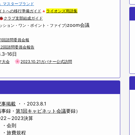
」マスターブランド
ル)サイトへの移行準備ガイド
🔺
ライオンズ用語集
🐞
クラブ支部結成ガイド
zoom会議
ミッション・ワン・ポイント・ファイブ)
1回諮問委員会報
第2回諮問委員会報告
3.3-16日
🌸
フ大会
2023.10.21ガバナー公式訪問
記事掲載
・・2023.8.1
議事録・
第1回キャビネット会議
要録）
2～2023決算
・・会則
・・旅費規程