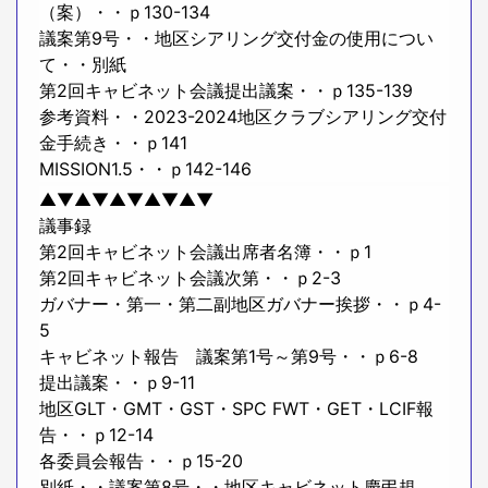
（案）・・ｐ130-134
議案第9号・・地区シアリング交付金の使用につい
て・・別紙
第2回キャビネット会議提出議案・・ｐ135-139
参考資料・・2023-2024地区クラブシアリング交付
金手続き・・ｐ141
MISSION1.5・・ｐ142-146
▲▼▲▼▲▼▲▼▲▼
議事録
第2回キャビネット会議出席者名簿・・ｐ1
第2回キャビネット会議次第・・ｐ2-3
ガバナー・第一・第二副地区ガバナー挨拶・・ｐ4-
5
キャビネット報告 議案第1号～第9号・・ｐ6-8
提出議案・・ｐ9-11
地区GLT・GMT・GST・SPC FWT・GET・LCIF報
告・・ｐ12-14
各委員会報告・・ｐ15-20
別紙・・議案第8号・・地区キャビネット慶弔規