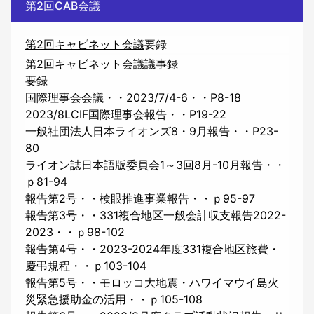
第2回CAB会議
第2回キャビネット会議
要録
第2回キャビネット会議
議事録
要録
国際理事会会議・・2023/7/4-6・・P8-18
2023/8LCIF国際理事会報告・・P19-22
一般社団法人日本ライオンズ8・9月報告・・P23-
80
ライオン誌日本語版委員会1～3回8月-10月報告・・
ｐ81-94
報告第2号・・検眼推進事業報告・・ｐ95-97
報告第3号・・331複合地区一般会計収支報告2022-
2023・・ｐ98-102
報告第4号・・2023-2024年度331複合地区旅費・
慶弔規程・・ｐ103-104
報告第5号・・モロッコ大地震・ハワイマウイ島火
災緊急援助金の活用・・ｐ105-108