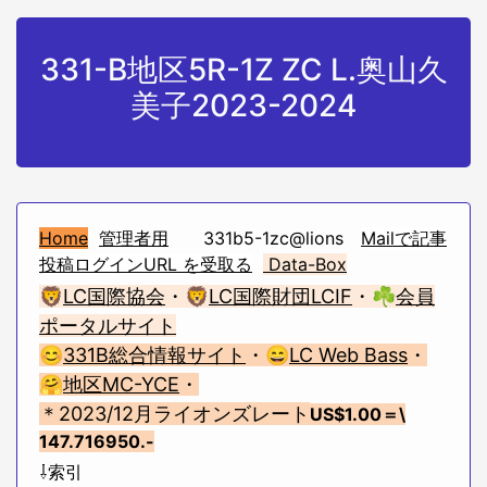
331-B地区5R-1Z ZC L.奥山久
美子2023-2024
Home
管理者用
331b5-1zc@lions
Mailで記事
投稿ログインURL を受取る
Data-Box
🦁
LC国際協会
・🦁
LC国際財団LCIF
・☘
会員
ポータルサイト
😊
331B総合情報サイト
・😄
LC Web Bass
・
🤗
地区MC-YCE
・
＊2023/12月ライオンズレート
US$1.00
＝\
147.716950.-
⇩索引