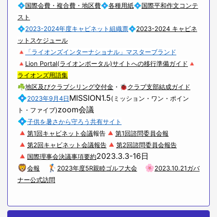
💠
国際会費・複合費・地区費
💠
各種用紙
💠
国際平和作文コンテ
スト
💠
2023-2024年度キャビネット組織票
💠
2023-2024 キャビネ
ットスケジュール
🔺
「ライオンズインターナショナル」マスターブランド
🔺
Lion Portal(ライオンポータル)サイトへの移行準備ガイド
🔺
ライオンズ用語集
☘
地区及びクラブシリング交付金
・🐞
クラブ支部結成ガイド
💠
MISSION1.5
2023年9月4日
(ミッション・ワン・ポイン
zoom会議
ト・ファイブ)
💠
子供を暑さから守ろう共有サイト
🔺
🔺
第1回キャビネット会議
報告
第1回諮問委員会報
🔺
🔺
第2回キャビネット会議報告
第2回諮問委員会報告
🔺
2023.3.3-16日
国際理事会決議事項要約
🦁
🏌
🌸
会報
2023年度5R親睦ゴルフ大会
2023.10.21ガバ
ナー公式訪問