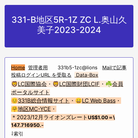
331-B地区5R-1Z ZC L.奥山久
美子2023-2024
Home
管理者用
331b5-1zc@lions
Mailで記事
投稿ログインURL を受取る
Data-Box
🦁
LC国際協会
・🦁
LC国際財団LCIF
・☘
会員
ポータルサイト
😊
331B総合情報サイト
・😄
LC Web Bass
・
🤗
地区MC-YCE
・
＊2023/12月ライオンズレート
US$1.00
＝\
147.716950.-
⇩索引