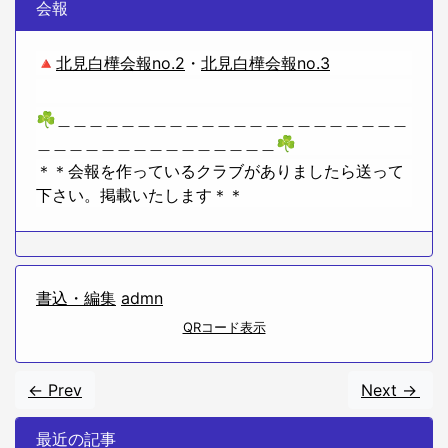
会報
🔺
北見白樺会報no.2
・
北見白樺会報no.3
☘＿＿＿＿＿＿＿＿＿＿＿＿＿＿＿＿＿＿＿＿＿＿
＿＿＿＿＿＿＿＿＿＿＿＿＿＿＿☘
＊＊会報を作っているクラブがありましたら送って
下さい。掲載いたします＊＊
書込・編集
admn
QRコード表示
<- Prev
Next ->
最近の記事