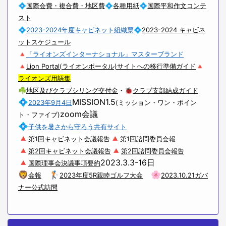
💠
国際会費・複合費・地区費
💠
各種用紙
💠
国際平和作文コンテ
スト
💠
2023-2024年度キャビネット組織票
💠
2023-2024 キャビネ
ットスケジュール
🔺
「ライオンズインターナショナル」マスターブランド
🔺
Lion Portal(ライオンポータル)サイトへの移行準備ガイド
🔺
ライオンズ用語集
☘
地区及びクラブシリング交付金
・🐞
クラブ支部結成ガイド
💠
MISSION1.5
2023年9月4日
(ミッション・ワン・ポイン
zoom会議
ト・ファイブ)
💠
子供を暑さから守ろう共有サイト
🔺
🔺
第1回キャビネット会議
報告
第1回諮問委員会報
🔺
🔺
第2回キャビネット会議報告
第2回諮問委員会報告
🔺
2023.3.3-16日
国際理事会決議事項要約
🦁
🏌
🌸
会報
2023年度5R親睦ゴルフ大会
2023.10.21ガバ
ナー公式訪問