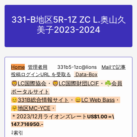
331-B地区5R-1Z ZC L.奥山久
美子2023-2024
Home
管理者用
331b5-1zc@lions
Mailで記事
投稿ログインURL を受取る
Data-Box
🦁
LC国際協会
・🦁
LC国際財団LCIF
・☘
会員
ポータルサイト
😊
331B総合情報サイト
・😄
LC Web Bass
・
🤗
地区MC-YCE
・
＊2023/12月ライオンズレート
US$1.00
＝\
147.716950.-
⇩索引