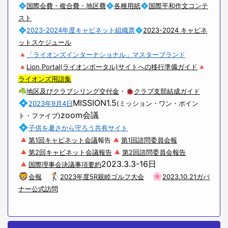
💠
国際会費・複合費・地区費
💠
各種用紙
💠
国際平和作文コンテ
スト
💠
2023-2024年度キャビネット組織票
💠
2023-2024 キャビネ
ットスケジュール
🔺
「ライオンズインターナショナル」マスターブランド
🔺
Lion Portal(ライオンポータル)サイトへの移行準備ガイド
🔺
ライオンズ用語集
☘
地区及びクラブシリング交付金
・🐞
クラブ支部結成ガイド
💠
MISSION1.5
2023年9月4日
(ミッション・ワン・ポイン
zoom会議
ト・ファイブ)
💠
子供を暑さから守ろう共有サイト
🔺
🔺
第1回キャビネット会議
報告
第1回諮問委員会報
🔺
🔺
第2回キャビネット会議報告
第2回諮問委員会報告
🔺
2023.3.3-16日
国際理事会決議事項要約
🦁
🏌
🌸
会報
2023年度5R親睦ゴルフ大会
2023.10.21ガバ
ナー公式訪問